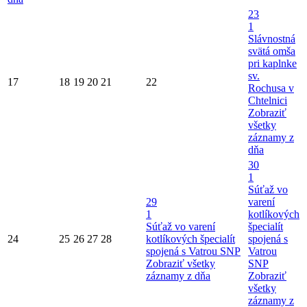
23
1
Slávnostná
svätá omša
pri kaplnke
sv.
17
18
19
20
21
22
Rochusa v
Chtelnici
Zobraziť
všetky
záznamy z
dňa
30
1
Súťaž vo
29
varení
1
kotlíkových
Súťaž vo varení
špecialít
24
25
26
27
28
kotlíkových špecialít
spojená s
spojená s Vatrou SNP
Vatrou
Zobraziť všetky
SNP
záznamy z dňa
Zobraziť
všetky
záznamy z