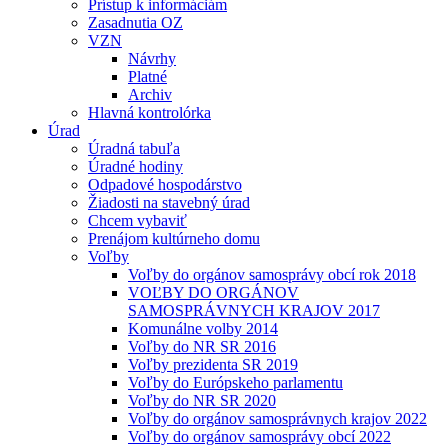
Prístup k informáciám
Zasadnutia OZ
VZN
Návrhy
Platné
Archiv
Hlavná kontrolórka
Úrad
Úradná tabuľa
Úradné hodiny
Odpadové hospodárstvo
Žiadosti na stavebný úrad
Chcem vybaviť
Prenájom kultúrneho domu
Voľby
Voľby do orgánov samosprávy obcí rok 2018
VOĽBY DO ORGÁNOV
SAMOSPRÁVNYCH KRAJOV 2017
Komunálne volby 2014
Voľby do NR SR 2016
Voľby prezidenta SR 2019
Voľby do Európskeho parlamentu
Voľby do NR SR 2020
Voľby do orgánov samosprávnych krajov 2022
Voľby do orgánov samosprávy obcí 2022