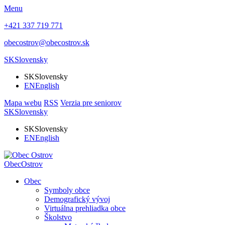
Menu
+421 337 719 771
obecostrov@obecostrov.sk
SK
Slovensky
SK
Slovensky
EN
English
Mapa webu
RSS
Verzia pre seniorov
SK
Slovensky
SK
Slovensky
EN
English
Obec
Ostrov
Obec
Symboly obce
Demografický vývoj
Virtuálna prehliadka obce
Školstvo