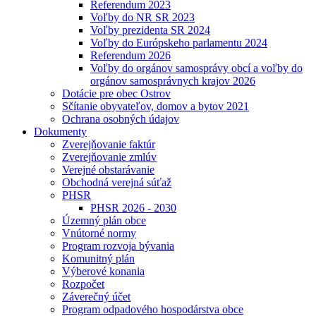
Referendum 2023
Voľby do NR SR 2023
Voľby prezidenta SR 2024
Voľby do Európskeho parlamentu 2024
Referendum 2026
Voľby do orgánov samosprávy obcí a voľby do
orgánov samosprávnych krajov 2026
Dotácie pre obec Ostrov
Sčítanie obyvateľov, domov a bytov 2021
Ochrana osobných údajov
Dokumenty
Zverejňovanie faktúr
Zverejňovanie zmlúv
Verejné obstarávanie
Obchodná verejná súťaž
PHSR
PHSR 2026 - 2030
Územný plán obce
Vnútorné normy
Program rozvoja bývania
Komunitný plán
Výberové konania
Rozpočet
Záverečný účet
Program odpadového hospodárstva obce