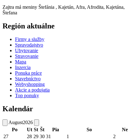
Zajtra má meniny
Štefánia
, Kajetán, Afra, Afrodita, Kajetána,
Štefana
Región aktuálne
Firmy a služby
Spravodajstvo
Ubytovanie
Stravovanie
Mapa
Inzercia
Ponuka práce
Stavebníctvo
Webyshopping
Akcie a podujatia
Top ponuky
Kalendár
August
2026
Po
Ut
St
Št
Pia
So
Ne
27
28
29
30
31
1
2