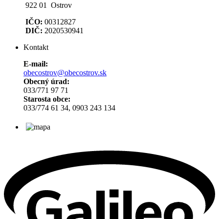
922 01 Ostrov
IČO:
00312827
DIČ:
2020530941
Kontakt
E-mail:
obecostrov@obecostrov.sk
Obecný úrad:
033/771 97 71
Starosta obce:
033/774 61 34, 0903 243 134