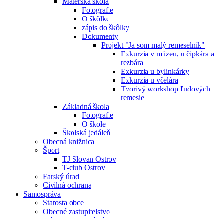
Materská škola
Fotografie
O škôlke
zápis do škôlky
Dokumenty
Projekt "Ja som malý remeselník"
Exkurzia v múzeu, u čipkára a
rezbára
Exkurzia u bylinkárky
Exkurzia u včelára
Tvorivý workshop ľudových
remesiel
Základná škola
Fotografie
O škole
Školská jedáleň
Obecná knižnica
Šport
TJ Slovan Ostrov
T-club Ostrov
Farský úrad
Civilná ochrana
Samospráva
Starosta obce
Obecné zastupitelstvo