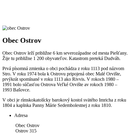
Obec Ostrov
Obec Ostrov leží približne 6 km severozápadne od mesta Piešťany.
Žije tu približne 1 200 obyvateľov. Katastrom preteká Dudváh.
Prvá písomná zmienka o obci pochádza z roku 1113 pod názvom
Stro. V roku 1974 bola k Ostrovu pripojená obec Malé Orvište,
prvýkrát spomínané v roku 1113 ako Rivvis. V rokoch 1980 –
1991 bolo súčasťou Ostrova Veľké Orvište av rokoch 1980 –
1993 Bašovce.
V obci je rímskokatolícky barokový kostol svätého Imricha z roku
1804 a kaplnka Panny Márie Sedembolestnej z roku 1810.
Adresa
Obec Ostrov
Ostrov 315