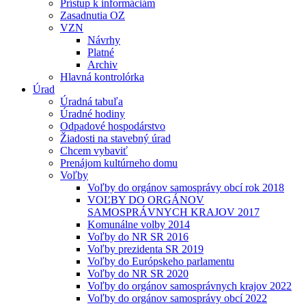
Prístup k informáciám
Zasadnutia OZ
VZN
Návrhy
Platné
Archiv
Hlavná kontrolórka
Úrad
Úradná tabuľa
Úradné hodiny
Odpadové hospodárstvo
Žiadosti na stavebný úrad
Chcem vybaviť
Prenájom kultúrneho domu
Voľby
Voľby do orgánov samosprávy obcí rok 2018
VOĽBY DO ORGÁNOV
SAMOSPRÁVNYCH KRAJOV 2017
Komunálne volby 2014
Voľby do NR SR 2016
Voľby prezidenta SR 2019
Voľby do Európskeho parlamentu
Voľby do NR SR 2020
Voľby do orgánov samosprávnych krajov 2022
Voľby do orgánov samosprávy obcí 2022