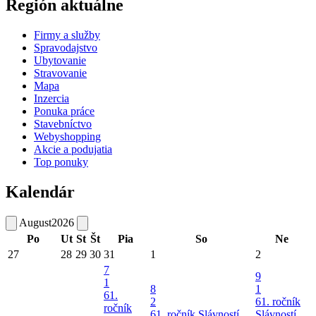
Región aktuálne
Firmy a služby
Spravodajstvo
Ubytovanie
Stravovanie
Mapa
Inzercia
Ponuka práce
Stavebníctvo
Webyshopping
Akcie a podujatia
Top ponuky
Kalendár
August
2026
Po
Ut
St
Št
Pia
So
Ne
27
28
29
30
31
1
2
7
9
1
8
1
61.
2
61. ročník
ročník
61. ročník Slávností
Slávností