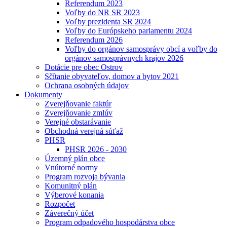
Referendum 2023
Voľby do NR SR 2023
Voľby prezidenta SR 2024
Voľby do Európskeho parlamentu 2024
Referendum 2026
Voľby do orgánov samosprávy obcí a voľby do
orgánov samosprávnych krajov 2026
Dotácie pre obec Ostrov
Sčítanie obyvateľov, domov a bytov 2021
Ochrana osobných údajov
Dokumenty
Zverejňovanie faktúr
Zverejňovanie zmlúv
Verejné obstarávanie
Obchodná verejná súťaž
PHSR
PHSR 2026 - 2030
Územný plán obce
Vnútorné normy
Program rozvoja bývania
Komunitný plán
Výberové konania
Rozpočet
Záverečný účet
Program odpadového hospodárstva obce