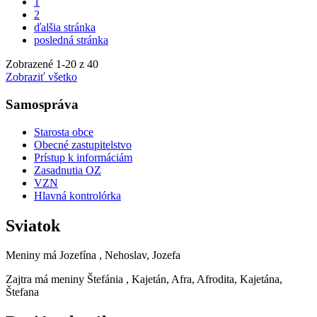
1
2
ďalšia stránka
posledná stránka
Zobrazené
1
-
20
z 40
Zobraziť všetko
Samospráva
Starosta obce
Obecné zastupitelstvo
Prístup k informáciám
Zasadnutia OZ
VZN
Hlavná kontrolórka
Sviatok
Meniny má
Jozefína
, Nehoslav, Jozefa
Zajtra má meniny
Štefánia
, Kajetán, Afra, Afrodita, Kajetána,
Štefana