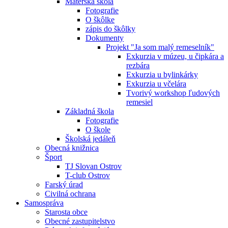
Materská škola
Fotografie
O škôlke
zápis do škôlky
Dokumenty
Projekt "Ja som malý remeselník"
Exkurzia v múzeu, u čipkára a
rezbára
Exkurzia u bylinkárky
Exkurzia u včelára
Tvorivý workshop ľudových
remesiel
Základná škola
Fotografie
O škole
Školská jedáleň
Obecná knižnica
Šport
TJ Slovan Ostrov
T-club Ostrov
Farský úrad
Civilná ochrana
Samospráva
Starosta obce
Obecné zastupitelstvo