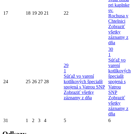
pri kaplnke
sv.
17
18
19
20
21
22
Rochusa v
Chtelnici
Zobraziť
všetky
záznamy z
dňa
30
1
Súťaž vo
29
varení
1
kotlíkových
Súťaž vo varení
špecialít
24
25
26
27
28
kotlíkových špecialít
spojená s
spojená s Vatrou SNP
Vatrou
Zobraziť všetky
SNP
záznamy z dňa
Zobraziť
všetky
záznamy z
dňa
31
1
2
3
4
5
6