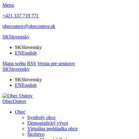
Menu
+421 337 719 771
obecostrov@obecostrov.sk
SK
Slovensky
SK
Slovensky
EN
English
Mapa webu
RSS
Verzia pre seniorov
SK
Slovensky
SK
Slovensky
EN
English
Obec
Ostrov
Obec
Symboly obce
Demografický vývoj
Virtuálna prehliadka obce
Školstvo