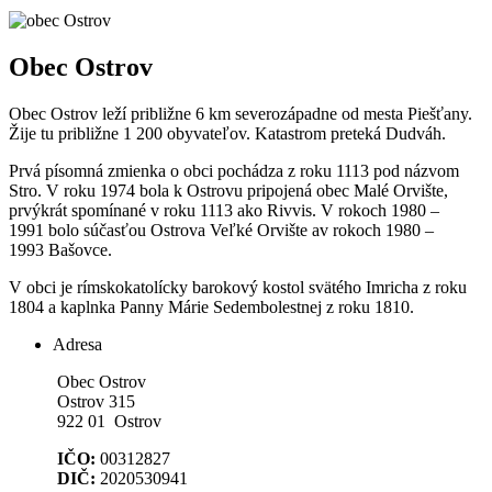
Obec Ostrov
Obec Ostrov leží približne 6 km severozápadne od mesta Piešťany.
Žije tu približne 1 200 obyvateľov. Katastrom preteká Dudváh.
Prvá písomná zmienka o obci pochádza z roku 1113 pod názvom
Stro. V roku 1974 bola k Ostrovu pripojená obec Malé Orvište,
prvýkrát spomínané v roku 1113 ako Rivvis. V rokoch 1980 –
1991 bolo súčasťou Ostrova Veľké Orvište av rokoch 1980 –
1993 Bašovce.
V obci je rímskokatolícky barokový kostol svätého Imricha z roku
1804 a kaplnka Panny Márie Sedembolestnej z roku 1810.
Adresa
Obec Ostrov
Ostrov 315
922 01 Ostrov
IČO:
00312827
DIČ:
2020530941