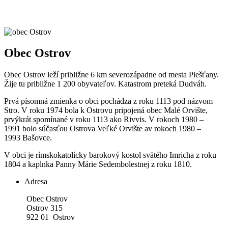
Obec Ostrov
Obec Ostrov leží približne 6 km severozápadne od mesta Piešťany.
Žije tu približne 1 200 obyvateľov. Katastrom preteká Dudváh.
Prvá písomná zmienka o obci pochádza z roku 1113 pod názvom
Stro. V roku 1974 bola k Ostrovu pripojená obec Malé Orvište,
prvýkrát spomínané v roku 1113 ako Rivvis. V rokoch 1980 –
1991 bolo súčasťou Ostrova Veľké Orvište av rokoch 1980 –
1993 Bašovce.
V obci je rímskokatolícky barokový kostol svätého Imricha z roku
1804 a kaplnka Panny Márie Sedembolestnej z roku 1810.
Adresa
Obec Ostrov
Ostrov 315
922 01 Ostrov