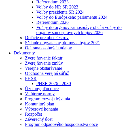
Referendum 2023
Voľby do NR SR 2023
Voľby prezidenta SR 2024
Voľby do Európskeho parlamentu 2024
Referendum 2026
Voľby do orgánov samosprávy obcí a voľby do
orgánov samosprávnych krajov 2026
Dotácie pre obec Ostrov
Sčítanie obyvateľov, domov a bytov 2021
Ochrana osobných údajov
Dokumenty
Zverejňovanie faktúr
Zverejňovanie zmlúv
Verejné obstarávanie
Obchodná verejná súťaž
PHSR
PHSR 2026 - 2030
Územný plán obce
Vnútorné normy
Program rozvoja bývania
Komunitný plán
Výberové konania
Rozpočet
Záverečný účet
Program odpadového hospodárstva obce