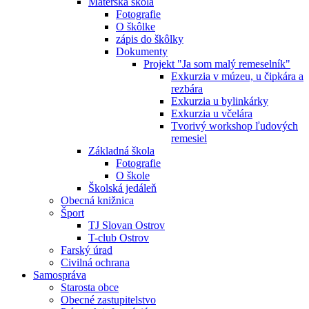
Materská škola
Fotografie
O škôlke
zápis do škôlky
Dokumenty
Projekt "Ja som malý remeselník"
Exkurzia v múzeu, u čipkára a
rezbára
Exkurzia u bylinkárky
Exkurzia u včelára
Tvorivý workshop ľudových
remesiel
Základná škola
Fotografie
O škole
Školská jedáleň
Obecná knižnica
Šport
TJ Slovan Ostrov
T-club Ostrov
Farský úrad
Civilná ochrana
Samospráva
Starosta obce
Obecné zastupitelstvo