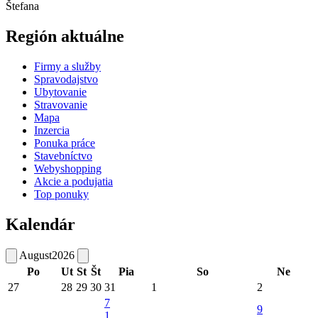
Štefana
Región aktuálne
Firmy a služby
Spravodajstvo
Ubytovanie
Stravovanie
Mapa
Inzercia
Ponuka práce
Stavebníctvo
Webyshopping
Akcie a podujatia
Top ponuky
Kalendár
August
2026
Po
Ut
St
Št
Pia
So
Ne
27
28
29
30
31
1
2
7
9
1