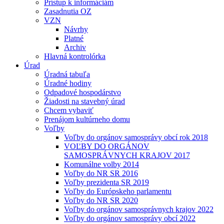
Prístup k informáciám
Zasadnutia OZ
VZN
Návrhy
Platné
Archiv
Hlavná kontrolórka
Úrad
Úradná tabuľa
Úradné hodiny
Odpadové hospodárstvo
Žiadosti na stavebný úrad
Chcem vybaviť
Prenájom kultúrneho domu
Voľby
Voľby do orgánov samosprávy obcí rok 2018
VOĽBY DO ORGÁNOV
SAMOSPRÁVNYCH KRAJOV 2017
Komunálne volby 2014
Voľby do NR SR 2016
Voľby prezidenta SR 2019
Voľby do Európskeho parlamentu
Voľby do NR SR 2020
Voľby do orgánov samosprávnych krajov 2022
Voľby do orgánov samosprávy obcí 2022