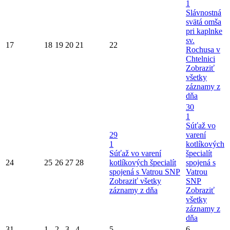
1
Slávnostná
svätá omša
pri kaplnke
sv.
17
18
19
20
21
22
Rochusa v
Chtelnici
Zobraziť
všetky
záznamy z
dňa
30
1
Súťaž vo
29
varení
1
kotlíkových
Súťaž vo varení
špecialít
24
25
26
27
28
kotlíkových špecialít
spojená s
spojená s Vatrou SNP
Vatrou
Zobraziť všetky
SNP
záznamy z dňa
Zobraziť
všetky
záznamy z
dňa
31
1
2
3
4
5
6