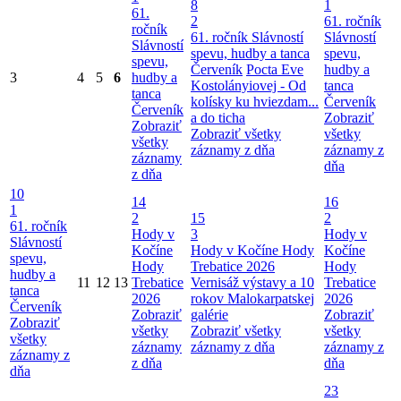
8
1
61.
2
61. ročník
ročník
61. ročník Slávností
Slávností
Slávností
spevu, hudby a tanca
spevu,
spevu,
Červeník
Pocta Eve
hudby a
3
4
5
6
hudby a
Kostolányiovej - Od
tanca
tanca
kolísky ku hviezdam...
Červeník
Červeník
a do ticha
Zobraziť
Zobraziť
Zobraziť všetky
všetky
všetky
záznamy z dňa
záznamy z
záznamy
dňa
z dňa
10
14
16
1
2
15
2
61. ročník
Hody v
3
Hody v
Slávností
Kočíne
Hody v Kočíne
Hody
Kočíne
spevu,
Hody
Trebatice 2026
Hody
hudby a
11
12
13
Trebatice
Vernisáž výstavy a 10
Trebatice
tanca
2026
rokov Malokarpatskej
2026
Červeník
Zobraziť
galérie
Zobraziť
Zobraziť
všetky
Zobraziť všetky
všetky
všetky
záznamy
záznamy z dňa
záznamy z
záznamy z
z dňa
dňa
dňa
23