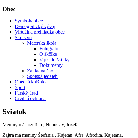
Obec
Symboly obce
Demografický vývoj
Virtuálna prehliadka obce
Školstvo
Materská škola
Fotografie
O škôlke
zápis do škôlky
Dokumenty
Základná škola
Školská jedáleň
Obecná knižnica
Šport
Farský úrad
Civilná ochrana
Sviatok
Meniny má
Jozefína
, Nehoslav, Jozefa
Zajtra má meniny
Štefánia
, Kajetán, Afra, Afrodita, Kajetána,