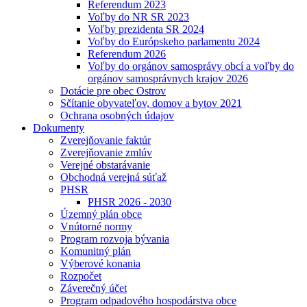
Referendum 2023
Voľby do NR SR 2023
Voľby prezidenta SR 2024
Voľby do Európskeho parlamentu 2024
Referendum 2026
Voľby do orgánov samosprávy obcí a voľby do
orgánov samosprávnych krajov 2026
Dotácie pre obec Ostrov
Sčítanie obyvateľov, domov a bytov 2021
Ochrana osobných údajov
Dokumenty
Zverejňovanie faktúr
Zverejňovanie zmlúv
Verejné obstarávanie
Obchodná verejná súťaž
PHSR
PHSR 2026 - 2030
Územný plán obce
Vnútorné normy
Program rozvoja bývania
Komunitný plán
Výberové konania
Rozpočet
Záverečný účet
Program odpadového hospodárstva obce