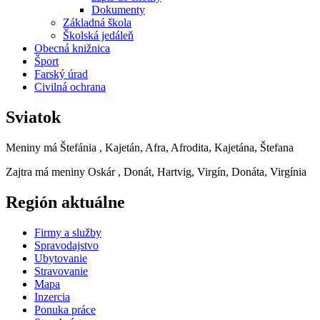
Dokumenty
Základná škola
Školská jedáleň
Obecná knižnica
Šport
Farský úrad
Civilná ochrana
Sviatok
Meniny má
Štefánia
, Kajetán, Afra, Afrodita, Kajetána, Štefana
Zajtra má meniny
Oskár
, Donát, Hartvig, Virgín, Donáta, Virgínia
Región aktuálne
Firmy a služby
Spravodajstvo
Ubytovanie
Stravovanie
Mapa
Inzercia
Ponuka práce