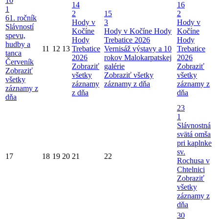
10
14
16
1
2
15
2
61. ročník
Hody v
3
Hody v
Slávností
Kočíne
Hody v Kočíne
Hody
Kočíne
spevu,
Hody
Trebatice 2026
Hody
hudby a
11
12
13
Trebatice
Vernisáž výstavy a 10
Trebatice
tanca
2026
rokov Malokarpatskej
2026
Červeník
Zobraziť
galérie
Zobraziť
Zobraziť
všetky
Zobraziť všetky
všetky
všetky
záznamy
záznamy z dňa
záznamy z
záznamy z
z dňa
dňa
dňa
23
1
Slávnostná
svätá omša
pri kaplnke
sv.
17
18
19
20
21
22
Rochusa v
Chtelnici
Zobraziť
všetky
záznamy z
dňa
30