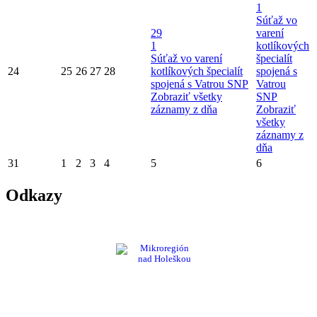
1
Súťaž vo
29
varení
1
kotlíkových
Súťaž vo varení
špecialít
24
25
26
27
28
kotlíkových špecialít
spojená s
spojená s Vatrou SNP
Vatrou
Zobraziť všetky
SNP
záznamy z dňa
Zobraziť
všetky
záznamy z
dňa
31
1
2
3
4
5
6
Odkazy