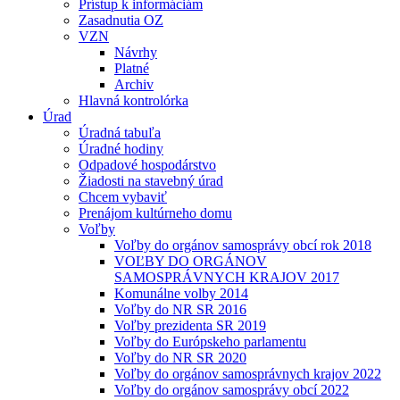
Prístup k informáciám
Zasadnutia OZ
VZN
Návrhy
Platné
Archiv
Hlavná kontrolórka
Úrad
Úradná tabuľa
Úradné hodiny
Odpadové hospodárstvo
Žiadosti na stavebný úrad
Chcem vybaviť
Prenájom kultúrneho domu
Voľby
Voľby do orgánov samosprávy obcí rok 2018
VOĽBY DO ORGÁNOV
SAMOSPRÁVNYCH KRAJOV 2017
Komunálne volby 2014
Voľby do NR SR 2016
Voľby prezidenta SR 2019
Voľby do Európskeho parlamentu
Voľby do NR SR 2020
Voľby do orgánov samosprávnych krajov 2022
Voľby do orgánov samosprávy obcí 2022