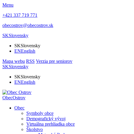
Menu
+421 337 719 771
obecostrov@obecostrov.sk
SK
Slovensky
SK
Slovensky
EN
English
Mapa webu
RSS
Verzia pre seniorov
SK
Slovensky
SK
Slovensky
EN
English
Obec
Ostrov
Obec
Symboly obce
Demografický vývoj
Virtuálna prehliadka obce
Školstvo