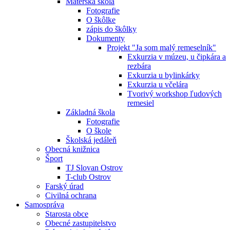
Materská škola
Fotografie
O škôlke
zápis do škôlky
Dokumenty
Projekt "Ja som malý remeselník"
Exkurzia v múzeu, u čipkára a
rezbára
Exkurzia u bylinkárky
Exkurzia u včelára
Tvorivý workshop ľudových
remesiel
Základná škola
Fotografie
O škole
Školská jedáleň
Obecná knižnica
Šport
TJ Slovan Ostrov
T-club Ostrov
Farský úrad
Civilná ochrana
Samospráva
Starosta obce
Obecné zastupitelstvo