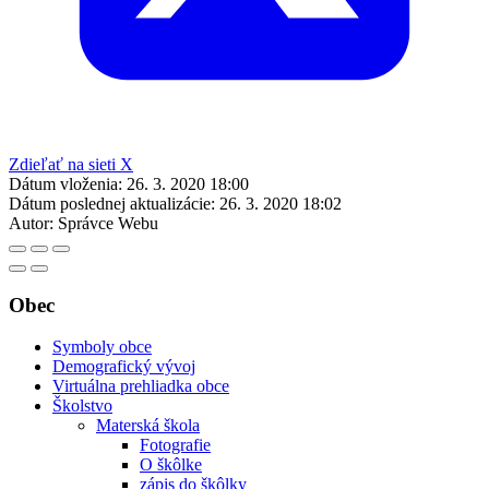
Zdieľať na sieti X
Dátum vloženia:
26. 3. 2020 18:00
Dátum poslednej aktualizácie:
26. 3. 2020 18:02
Autor:
Správce Webu
Obec
Symboly obce
Demografický vývoj
Virtuálna prehliadka obce
Školstvo
Materská škola
Fotografie
O škôlke
zápis do škôlky