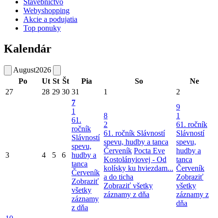
Stavebníctvo
Webyshopping
Akcie a podujatia
Top ponuky
Kalendár
August
2026
Po
Ut
St
Št
Pia
So
Ne
27
28
29
30
31
1
2
7
9
1
8
1
61.
2
61. ročník
ročník
61. ročník Slávností
Slávností
Slávností
spevu, hudby a tanca
spevu,
spevu,
Červeník
Pocta Eve
hudby a
3
4
5
6
hudby a
Kostolányiovej - Od
tanca
tanca
kolísky ku hviezdam...
Červeník
Červeník
a do ticha
Zobraziť
Zobraziť
Zobraziť všetky
všetky
všetky
záznamy z dňa
záznamy z
záznamy
dňa
z dňa