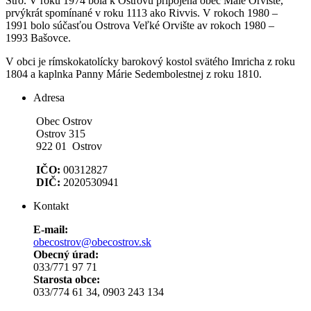
Stro. V roku 1974 bola k Ostrovu pripojená obec Malé Orvište,
prvýkrát spomínané v roku 1113 ako Rivvis. V rokoch 1980 –
1991 bolo súčasťou Ostrova Veľké Orvište av rokoch 1980 –
1993 Bašovce.
V obci je rímskokatolícky barokový kostol svätého Imricha z roku
1804 a kaplnka Panny Márie Sedembolestnej z roku 1810.
Adresa
Obec Ostrov
Ostrov 315
922 01 Ostrov
IČO:
00312827
DIČ:
2020530941
Kontakt
E-mail:
obecostrov@obecostrov.sk
Obecný úrad:
033/771 97 71
Starosta obce:
033/774 61 34, 0903 243 134