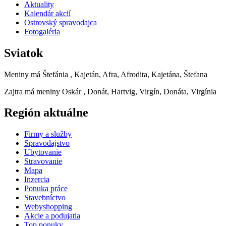
Aktuality
Kalendár akcií
Ostrovský spravodajca
Fotogaléria
Sviatok
Meniny má
Štefánia
, Kajetán, Afra, Afrodita, Kajetána, Štefana
Zajtra má meniny
Oskár
, Donát, Hartvig, Virgín, Donáta, Virgínia
Región aktuálne
Firmy a služby
Spravodajstvo
Ubytovanie
Stravovanie
Mapa
Inzercia
Ponuka práce
Stavebníctvo
Webyshopping
Akcie a podujatia
Top ponuky