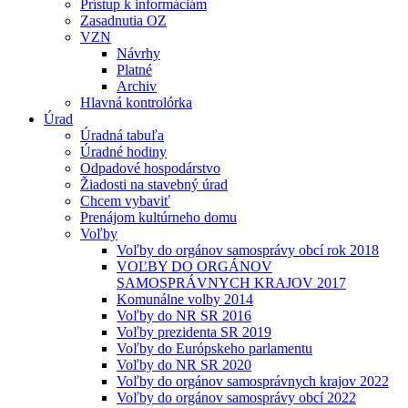
Prístup k informáciám
Zasadnutia OZ
VZN
Návrhy
Platné
Archiv
Hlavná kontrolórka
Úrad
Úradná tabuľa
Úradné hodiny
Odpadové hospodárstvo
Žiadosti na stavebný úrad
Chcem vybaviť
Prenájom kultúrneho domu
Voľby
Voľby do orgánov samosprávy obcí rok 2018
VOĽBY DO ORGÁNOV
SAMOSPRÁVNYCH KRAJOV 2017
Komunálne volby 2014
Voľby do NR SR 2016
Voľby prezidenta SR 2019
Voľby do Európskeho parlamentu
Voľby do NR SR 2020
Voľby do orgánov samosprávnych krajov 2022
Voľby do orgánov samosprávy obcí 2022