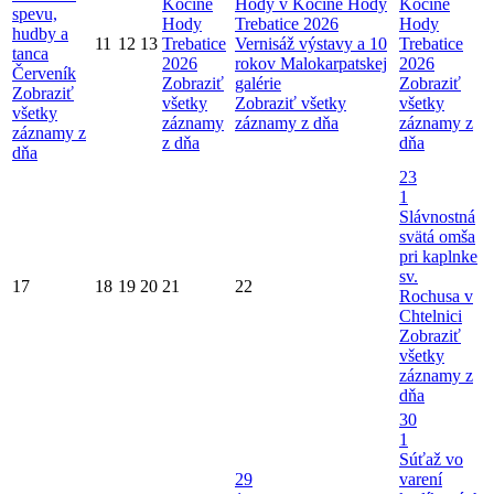
Kočíne
Hody v Kočíne
Hody
Kočíne
spevu,
Hody
Trebatice 2026
Hody
hudby a
11
12
13
Trebatice
Vernisáž výstavy a 10
Trebatice
tanca
2026
rokov Malokarpatskej
2026
Červeník
Zobraziť
galérie
Zobraziť
Zobraziť
všetky
Zobraziť všetky
všetky
všetky
záznamy
záznamy z dňa
záznamy z
záznamy z
z dňa
dňa
dňa
23
1
Slávnostná
svätá omša
pri kaplnke
sv.
17
18
19
20
21
22
Rochusa v
Chtelnici
Zobraziť
všetky
záznamy z
dňa
30
1
Súťaž vo
29
varení