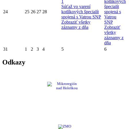
1
kotlíkových
Súťaž vo varení
špecialít
24
25
26
27
28
kotlíkových špecialít
spojená s
spojená s Vatrou SNP
Vatrou
Zobraziť všetky
SNP
záznamy z dňa
Zobraziť
všetky
záznamy z
dňa
31
1
2
3
4
5
6
Odkazy