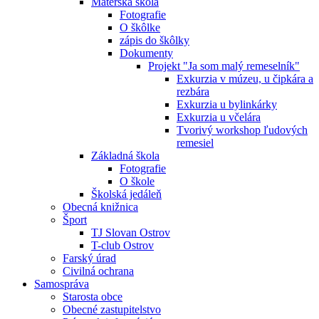
Materská škola
Fotografie
O škôlke
zápis do škôlky
Dokumenty
Projekt "Ja som malý remeselník"
Exkurzia v múzeu, u čipkára a
rezbára
Exkurzia u bylinkárky
Exkurzia u včelára
Tvorivý workshop ľudových
remesiel
Základná škola
Fotografie
O škole
Školská jedáleň
Obecná knižnica
Šport
TJ Slovan Ostrov
T-club Ostrov
Farský úrad
Civilná ochrana
Samospráva
Starosta obce
Obecné zastupitelstvo