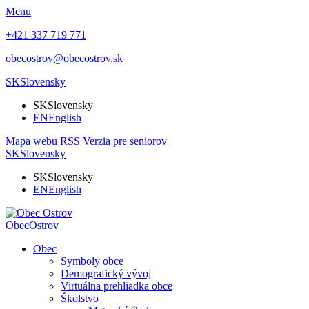
Menu
+421 337 719 771
obecostrov@obecostrov.sk
SK
Slovensky
SK
Slovensky
EN
English
Mapa webu
RSS
Verzia pre seniorov
SK
Slovensky
SK
Slovensky
EN
English
Obec
Ostrov
Obec
Symboly obce
Demografický vývoj
Virtuálna prehliadka obce
Školstvo