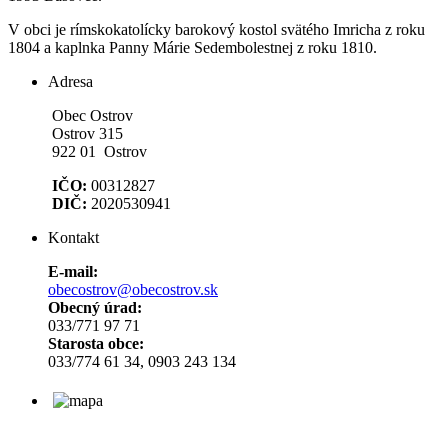
V obci je rímskokatolícky barokový kostol svätého Imricha z roku
1804 a kaplnka Panny Márie Sedembolestnej z roku 1810.
Adresa
Obec Ostrov
Ostrov 315
922 01 Ostrov
IČO:
00312827
DIČ:
2020530941
Kontakt
E-mail:
obecostrov@obecostrov.sk
Obecný úrad:
033/771 97 71
Starosta obce:
033/774 61 34, 0903 243 134