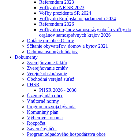
Referendum 2023
Voľby do NR SR 2023
Voľby prezidenta SR 2024
Voľby do Európskeho parlamentu 2024
Referendum 2026
Voľby do orgánov samosprávy obcí a voľby do
orgánov samosprávnych krajov 2026
Dotácie pre obec Ostrov
Sčítanie obyvateľov, domov a bytov 2021
Ochrana osobných údajov
Dokumenty
Zverejňovanie faktúr
Zverejňovanie zmlúv
Verejné obstarávanie
Obchodná verejná súťaž
PHSR
PHSR 2026 - 2030
Územný plán obce
Vnútorné normy
Program rozvoja bývania
Komunitný plán
Výberové konania
Rozpočet
Záverečný účet
Program odpadového hospodárstva obce