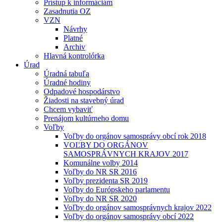
Prístup k informáciám
Zasadnutia OZ
VZN
Návrhy
Platné
Archiv
Hlavná kontrolórka
Úrad
Úradná tabuľa
Úradné hodiny
Odpadové hospodárstvo
Žiadosti na stavebný úrad
Chcem vybaviť
Prenájom kultúrneho domu
Voľby
Voľby do orgánov samosprávy obcí rok 2018
VOĽBY DO ORGÁNOV
SAMOSPRÁVNYCH KRAJOV 2017
Komunálne volby 2014
Voľby do NR SR 2016
Voľby prezidenta SR 2019
Voľby do Európskeho parlamentu
Voľby do NR SR 2020
Voľby do orgánov samosprávnych krajov 2022
Voľby do orgánov samosprávy obcí 2022