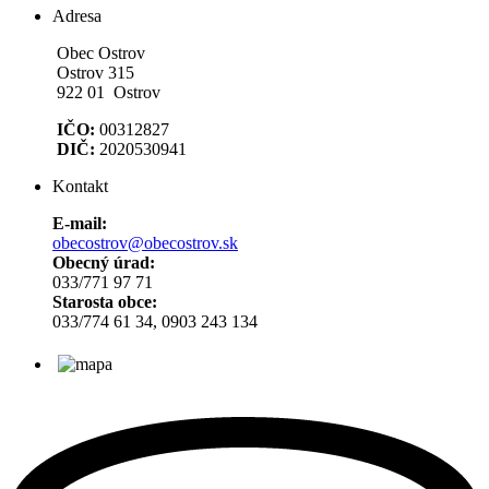
Adresa
Obec Ostrov
Ostrov 315
922 01 Ostrov
IČO:
00312827
DIČ:
2020530941
Kontakt
E-mail:
obecostrov@obecostrov.sk
Obecný úrad:
033/771 97 71
Starosta obce:
033/774 61 34, 0903 243 134