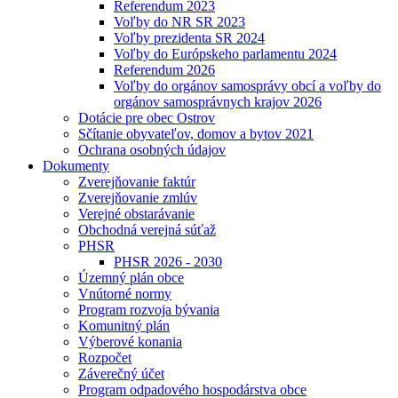
Referendum 2023
Voľby do NR SR 2023
Voľby prezidenta SR 2024
Voľby do Európskeho parlamentu 2024
Referendum 2026
Voľby do orgánov samosprávy obcí a voľby do
orgánov samosprávnych krajov 2026
Dotácie pre obec Ostrov
Sčítanie obyvateľov, domov a bytov 2021
Ochrana osobných údajov
Dokumenty
Zverejňovanie faktúr
Zverejňovanie zmlúv
Verejné obstarávanie
Obchodná verejná súťaž
PHSR
PHSR 2026 - 2030
Územný plán obce
Vnútorné normy
Program rozvoja bývania
Komunitný plán
Výberové konania
Rozpočet
Záverečný účet
Program odpadového hospodárstva obce