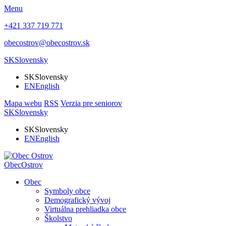
Menu
+421 337 719 771
obecostrov@obecostrov.sk
SK
Slovensky
SK
Slovensky
EN
English
Mapa webu
RSS
Verzia pre seniorov
SK
Slovensky
SK
Slovensky
EN
English
Obec
Ostrov
Obec
Symboly obce
Demografický vývoj
Virtuálna prehliadka obce
Školstvo