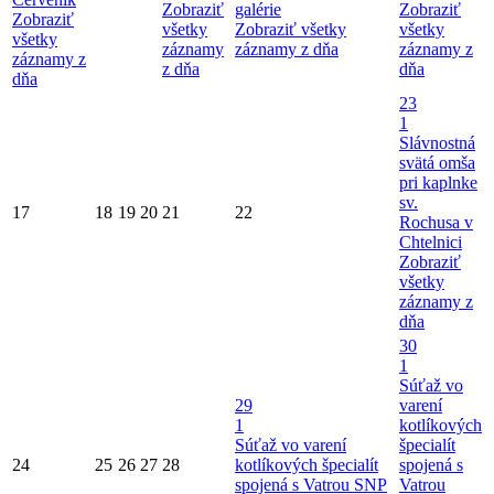
Zobraziť
galérie
Zobraziť
Zobraziť
všetky
Zobraziť všetky
všetky
všetky
záznamy
záznamy z dňa
záznamy z
záznamy z
z dňa
dňa
dňa
23
1
Slávnostná
svätá omša
pri kaplnke
sv.
17
18
19
20
21
22
Rochusa v
Chtelnici
Zobraziť
všetky
záznamy z
dňa
30
1
Súťaž vo
29
varení
1
kotlíkových
Súťaž vo varení
špecialít
24
25
26
27
28
kotlíkových špecialít
spojená s
spojená s Vatrou SNP
Vatrou