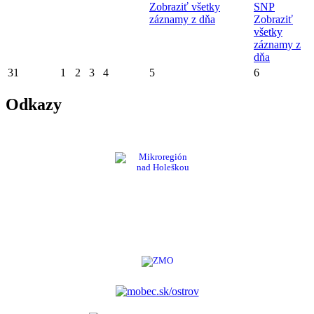
Zobraziť všetky
SNP
záznamy z dňa
Zobraziť
všetky
záznamy z
dňa
31
1
2
3
4
5
6
Odkazy