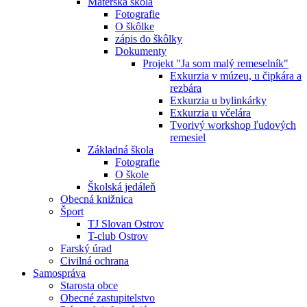
Materská škola
Fotografie
O škôlke
zápis do škôlky
Dokumenty
Projekt "Ja som malý remeselník"
Exkurzia v múzeu, u čipkára a
rezbára
Exkurzia u bylinkárky
Exkurzia u včelára
Tvorivý workshop ľudových
remesiel
Základná škola
Fotografie
O škole
Školská jedáleň
Obecná knižnica
Šport
TJ Slovan Ostrov
T-club Ostrov
Farský úrad
Civilná ochrana
Samospráva
Starosta obce
Obecné zastupitelstvo