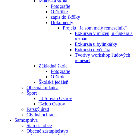
Materská škola
Fotografie
O škôlke
zápis do škôlky
Dokumenty
Projekt "Ja som malý remeselník"
Exkurzia v múzeu, u čipkára a
rezbára
Exkurzia u bylinkárky
Exkurzia u včelára
Tvorivý workshop ľudových
remesiel
Základná škola
Fotografie
O škole
Školská jedáleň
Obecná knižnica
Šport
TJ Slovan Ostrov
T-club Ostrov
Farský úrad
Civilná ochrana
Samospráva
Starosta obce
Obecné zastupitelstvo