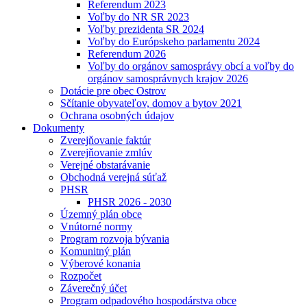
Referendum 2023
Voľby do NR SR 2023
Voľby prezidenta SR 2024
Voľby do Európskeho parlamentu 2024
Referendum 2026
Voľby do orgánov samosprávy obcí a voľby do
orgánov samosprávnych krajov 2026
Dotácie pre obec Ostrov
Sčítanie obyvateľov, domov a bytov 2021
Ochrana osobných údajov
Dokumenty
Zverejňovanie faktúr
Zverejňovanie zmlúv
Verejné obstarávanie
Obchodná verejná súťaž
PHSR
PHSR 2026 - 2030
Územný plán obce
Vnútorné normy
Program rozvoja bývania
Komunitný plán
Výberové konania
Rozpočet
Záverečný účet
Program odpadového hospodárstva obce