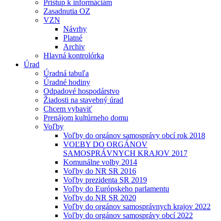
Prístup k informáciám
Zasadnutia OZ
VZN
Návrhy
Platné
Archiv
Hlavná kontrolórka
Úrad
Úradná tabuľa
Úradné hodiny
Odpadové hospodárstvo
Žiadosti na stavebný úrad
Chcem vybaviť
Prenájom kultúrneho domu
Voľby
Voľby do orgánov samosprávy obcí rok 2018
VOĽBY DO ORGÁNOV
SAMOSPRÁVNYCH KRAJOV 2017
Komunálne volby 2014
Voľby do NR SR 2016
Voľby prezidenta SR 2019
Voľby do Európskeho parlamentu
Voľby do NR SR 2020
Voľby do orgánov samosprávnych krajov 2022
Voľby do orgánov samosprávy obcí 2022