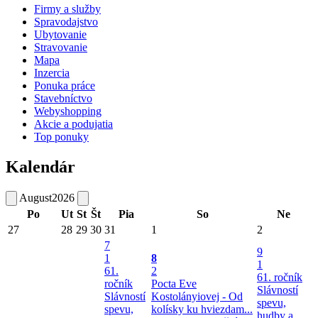
Firmy a služby
Spravodajstvo
Ubytovanie
Stravovanie
Mapa
Inzercia
Ponuka práce
Stavebníctvo
Webyshopping
Akcie a podujatia
Top ponuky
Kalendár
August
2026
Po
Ut
St
Št
Pia
So
Ne
27
28
29
30
31
1
2
7
9
1
8
1
61.
2
61. ročník
ročník
Pocta Eve
Slávností
Slávností
Kostolányiovej - Od
spevu,
spevu,
kolísky ku hviezdam...
hudby a