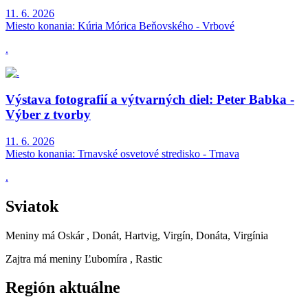
11. 6. 2026
Miesto konania:
Kúria Mórica Beňovského - Vrbové
.
Výstava fotografií a výtvarných diel: Peter Babka -
Výber z tvorby
11. 6. 2026
Miesto konania:
Trnavské osvetové stredisko - Trnava
.
Sviatok
Meniny má
Oskár
, Donát, Hartvig, Virgín, Donáta, Virgínia
Zajtra má meniny
Ľubomíra
, Rastic
Región aktuálne