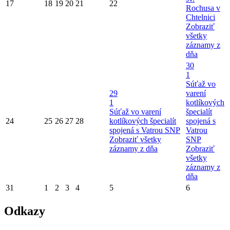
17
18
19
20
21
22
Rochusa v
Chtelnici
Zobraziť
všetky
záznamy z
dňa
30
1
Súťaž vo
29
varení
1
kotlíkových
Súťaž vo varení
špecialít
24
25
26
27
28
kotlíkových špecialít
spojená s
spojená s Vatrou SNP
Vatrou
Zobraziť všetky
SNP
záznamy z dňa
Zobraziť
všetky
záznamy z
dňa
31
1
2
3
4
5
6
Odkazy