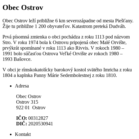
Obec Ostrov
Obec Ostrov leží približne 6 km severozápadne od mesta Piešťany.
Žije tu približne 1 200 obyvateľov. Katastrom preteká Dudváh.
Prvá písomná zmienka o obci pochádza z roku 1113 pod názvom
Stro. V roku 1974 bola k Ostrovu pripojená obec Malé Orvište,
prvýkrát spomínané v roku 1113 ako Rivvis. V rokoch 1980 –
1991 bolo súčasťou Ostrova Veľké Orvište av rokoch 1980 –
1993 Bašovce.
V obci je rímskokatolícky barokový kostol svätého Imricha z roku
1804 a kaplnka Panny Márie Sedembolestnej z roku 1810.
Adresa
Obec Ostrov
Ostrov 315
922 01 Ostrov
IČO:
00312827
DIČ:
2020530941
Kontakt