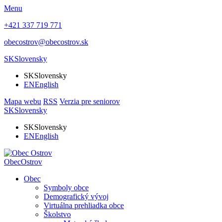
Menu
+421 337 719 771
obecostrov@obecostrov.sk
SK
Slovensky
SK
Slovensky
EN
English
Mapa webu
RSS
Verzia pre seniorov
SK
Slovensky
SK
Slovensky
EN
English
Obec
Ostrov
Obec
Symboly obce
Demografický vývoj
Virtuálna prehliadka obce
Školstvo