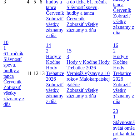
3
4
5
6
hudby a
a do ticha
61. ročník
tanca
tanca
Slávností spevu,
Červeník
Červeník
hudby a tanca
Zobraziť
Zobraziť
Červeník
všetky
všetky
Zobraziť všetky
záznamy z
záznamy
záznamy z dňa
dňa
z dňa
10
14
16
1
2
15
2
61. ročník
Hody v
3
Hody v
Slávností
Kočíne
Hody v Kočíne
Hody
Kočíne
spevu,
Hody
Trebatice 2026
Hody
hudby a
11
12
13
Trebatice
Vernisáž výstavy a 10
Trebatice
tanca
2026
rokov Malokarpatskej
2026
Červeník
Zobraziť
galérie
Zobraziť
Zobraziť
všetky
Zobraziť všetky
všetky
všetky
záznamy
záznamy z dňa
záznamy z
záznamy z
z dňa
dňa
dňa
23
1
Slávnostná
svätá omša
pri kaplnke
sv.